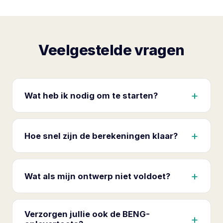
Veelgestelde vragen
Wat heb ik nodig om te starten?
Bouwtekeningen (plattegronden, gevels,
doorsneden) en waar beschikbaar de installatie-
Hoe snel zijn de berekeningen klaar?
uitgangspunten. Wij sturen vooraf een complete
lijst, zodat u niets vergeet.
Afhankelijk van de omvang meestal binnen 5 tot 10
werkdagen na ontvangst van complete stukken.
Wat als mijn ontwerp niet voldoet?
Spoed is in overleg mogelijk.
Dan adviseren wij concreet welke aanpassing het
knelpunt oplost tegen de laagste kosten, en
Verzorgen jullie ook de BENG-