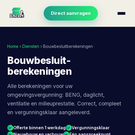
Direct aanvragen
Home
›
Diensten
›
Bouwbesluitberekeningen
Bouwbesluit­
berekeningen
Alle berekeningen voor uw
omgevingsvergunning: BENG, daglicht,
ventilatie en milieuprestatie. Correct, compleet
en vergunningsklaar aangeleverd.
Offerte binnen 1 werkdag
Vergunningsklaar
Nieuwbouw en verbouw
Eén aanspreekpunt