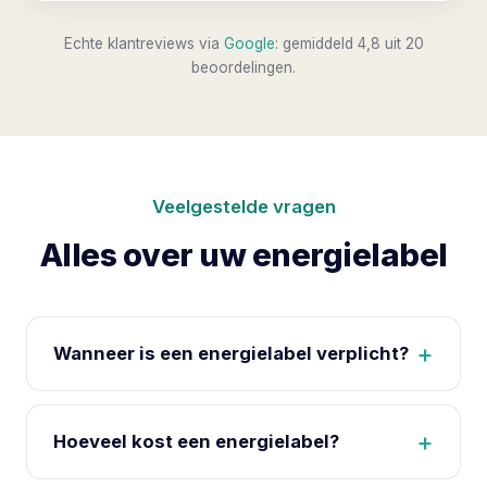
Echte klantreviews via
Google
: gemiddeld 4,8 uit 20
beoordelingen.
Veelgestelde vragen
Alles over uw energielabel
Wanneer is een energielabel verplicht?
Bij de verkoop of verhuur van een woning of
gebouw moet u een geldig energielabel hebben en
Hoeveel kost een energielabel?
dit beschikbaar stellen aan de koper of huurder.
Voor kantoren groter dan 100 m2 geldt daarnaast