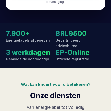
bevestiging.
7.900+
BRL9500
Energielabels afgegeven
Gecertificeerd
adviesbureau
3 werkdagen
EP-Online
Gemiddelde doorlooptijd
Officiële registratie
Wat kan Encert voor u betekenen?
Onze diensten
Van energielabel tot volledig