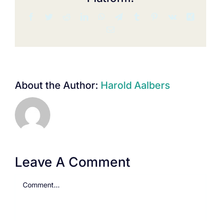
Facebook
Twitter
Reddit
LinkedIn
WhatsApp
Telegram
Tumblr
Pinterest
Vk
Xing
Email
About the Author:
Harold Aalbers
Leave A Comment
Comment